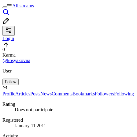
All streams
Login
0
Karma
@kosyakovna
User
Follow
Profile
Articles
Posts
News
Comments
Bookmarks
Followers
Following
Rating
Does not participate
Registered
January 11 2011
Activity