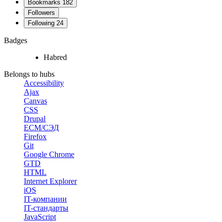
Bookmarks
182
Followers
Following
24
Badges
Habred
Belongs to hubs
Accessibility
Ajax
Canvas
CSS
Drupal
ECM/СЭД
Firefox
Git
Google Chrome
GTD
HTML
Internet Explorer
iOS
IT-компании
IT-стандарты
JavaScript