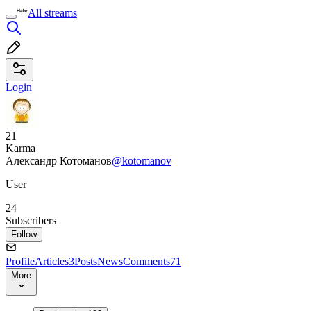
All streams
Login
21
Karma
Александр Котоманов
@kotomanov
User
24
Subscribers
Follow
Profile
Articles
3
Posts
News
Comments
71
More