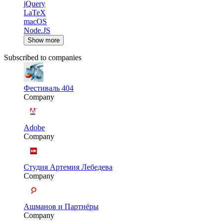
jQuery
LaTeX
macOS
Node.JS
Show more
Subscribed to companies
Фестиваль 404
Company
Adobe
Company
Студия Артемия Лебедева
Company
Ашманов и Партнёры
Company