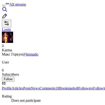
All streams
Login
0
Karma
Макс Горкун
@ktonado
User
6
Subscribers
Follow
Profile
Articles
Posts
News
Comments
18
Bookmarks
8
Followers
Followi
Rating
Does not participate