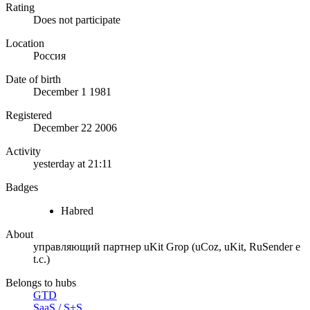
Rating
Does not participate
Location
Россия
Date of birth
December 1 1981
Registered
December 22 2006
Activity
yesterday at 21:11
Badges
Habred
About
управляющий партнер uKit Grop (uCoz, uKit, RuSender e
t.c.)
Belongs to hubs
GTD
SaaS / S+S