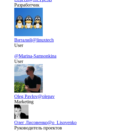
Разработчик
Виталий
@linuxtech
User
@Marina-Samsonkina
User
Oleg Pavlov
@olepav
Marketing
Олег Лисовенко
@o_Lisovenko
Руководитель проектов