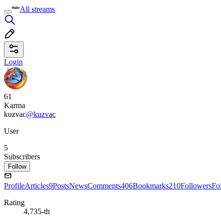
All streams
Login
61
Karma
kuzvac
@kuzvac
User
5
Subscribers
Follow
Profile
Articles
9
Posts
News
Comments
406
Bookmarks
210
Followers
Fo
Rating
4,735-th