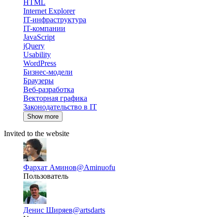
HTML
Internet Explorer
IT-инфраструктура
IT-компании
JavaScript
jQuery
Usability
WordPress
Бизнес-модели
Браузеры
Веб-разработка
Векторная графика
Законодательство в IT
Show more
Invited to the website
Фархат Аминов
@Aminuofu
Пользователь
Денис Ширяев
@artsdarts