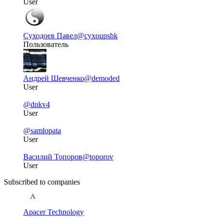
User
Суходоев Павел
@cyxoupshk
Пользователь
Андрей Шевченко
@demoded
User
@dnkv4
User
@samlopata
User
Василий Топоров
@toporov
User
Subscribed to companies
Apacer Technology