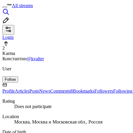
All streams
Login
2
Karma
Константин
@kvalter
User
Follow
Profile
Articles
Posts
News
Comments
8
Bookmarks
Followers
Following
Rating
Does not participate
Location
Москва, Москва и Московская обл., Россия
Date of birth