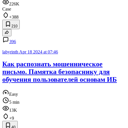
226K
Case
+388
210
396
labyrinth
Apr 18 2024 at 07:46
Как распознать мошенническое
письмо. Памятка безопаснику для
обучения пользователей основам ИБ
Easy
5 min
13K
+9
40