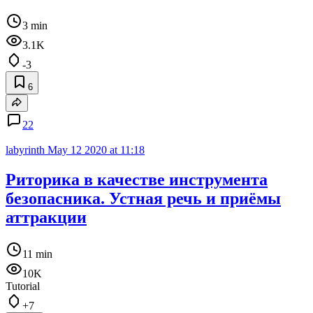
3 min
3.1K
-3
6
22
labyrinth
May 12 2020 at 11:18
Риторика в качестве инструмента
безопасника. Устная речь и приёмы
аттракции
11 min
10K
Tutorial
+7