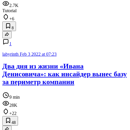
2.7K
Tutorial
+6
8
1
labyrinth
Feb 3 2022 at 07:23
Два дня из жизни «Ивана
Денисовича»: как инсайдер вынес базу
за периметр компании
9 min
28K
+22
48