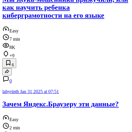
как научить ребенка
киберграмотности на его языке
Easy
7 min
8K
+9
6
0
labyrinth
Jan 31 2025 at 07:51
Зачем Яндекс.Браузеру эти данные?
Easy
2 min