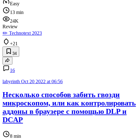
Easy
13 min
24K
Review
✏️ Technotext 2023
+21
34
16
labyrinth
Oct 20 2022 at 06:56
Несколько способов забить гвозди
микроскопом, или как контролировать
аддоны в браузере с помощью DLP и
DCAP
8 min