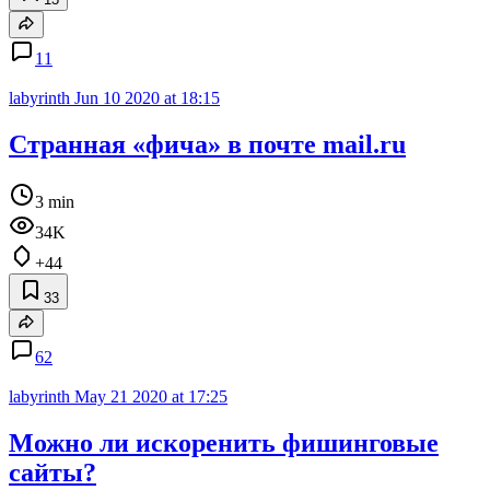
11
labyrinth
Jun 10 2020 at 18:15
Странная «фича» в почте mail.ru
3 min
34K
+44
33
62
labyrinth
May 21 2020 at 17:25
Можно ли искоренить фишинговые
сайты?