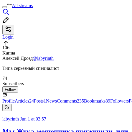
All streams
Login
106
Karma
Алексей Дрозд
@labyrinth
Типа серьёзный специалист
74
Subscribers
Follow
Profile
Articles
24
Posts
1
News
Comments
235
Bookmarks
89
Followers
F
labyrinth
Jun 1 at 03:57
Мы Жука-мошенника прижучили, или