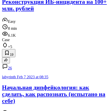
Реконструкция ИБ-инцидента на 100+
млн. рублей
Easy
8 min
6.1K
Case
+5
19
26
labyrinth
Feb 7 2023 at 08:35
Начальная дипфейкология: как
сделать, как распознать (испытано на
себе)