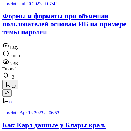
labyrinth
Jul 20 2023 at 07:42
Формы и форматы при обучении
пользователей основам ИБ на примере
темы паролей
Easy
5 min
5.3K
Tutorial
+3
13
0
labyrinth
Apr 13 2023 at 06:53
Как Карл данные у Клары крал.