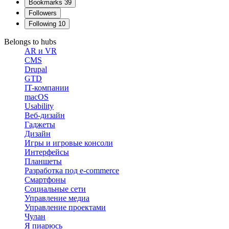
Bookmarks
39
Followers
Following
10
Belongs to hubs
AR и VR
CMS
Drupal
GTD
IT-компании
macOS
Usability
Веб-дизайн
Гаджеты
Дизайн
Игры и игровые консоли
Интерфейсы
Планшеты
Разработка под e-commerce
Смартфоны
Социальные сети
Управление медиа
Управление проектами
Чулан
Я пиарюсь