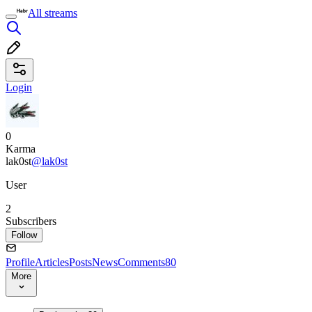
All streams
Login
0
Karma
lak0st
@lak0st
User
2
Subscribers
Follow
Profile
Articles
Posts
News
Comments
80
More