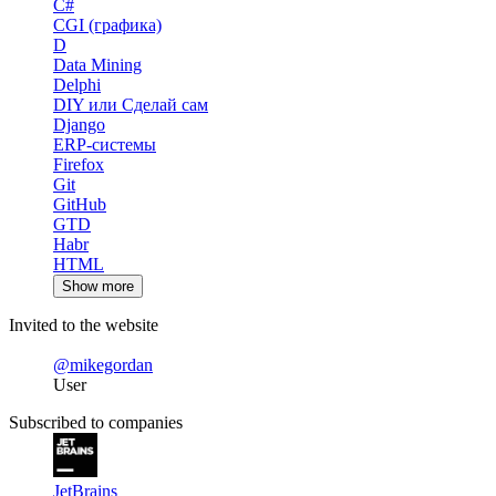
C#
CGI (графика)
D
Data Mining
Delphi
DIY или Сделай сам
Django
ERP-системы
Firefox
Git
GitHub
GTD
Habr
HTML
Show more
Invited to the website
@mikegordan
User
Subscribed to companies
JetBrains