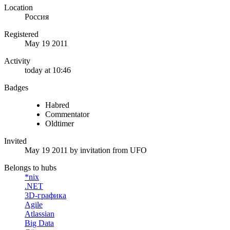
Location
Россия
Registered
May 19 2011
Activity
today at 10:46
Badges
Habred
Commentator
Oldtimer
Invited
May 19 2011
by invitation from
UFO
Belongs to hubs
*nix
.NET
3D-графика
Agile
Atlassian
Big Data