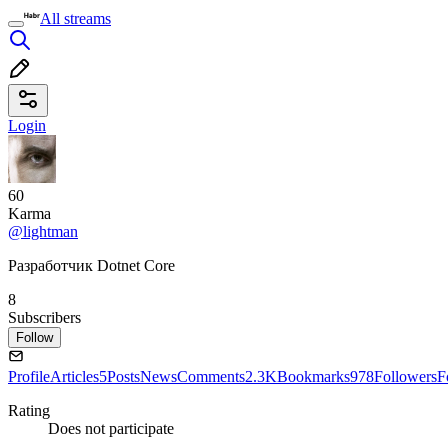
All streams
Login
60
Karma
@lightman
Разработчик Dotnet Core
8
Subscribers
Follow
Profile
Articles
5
Posts
News
Comments
2.3K
Bookmarks
978
Followers
F
Rating
Does not participate