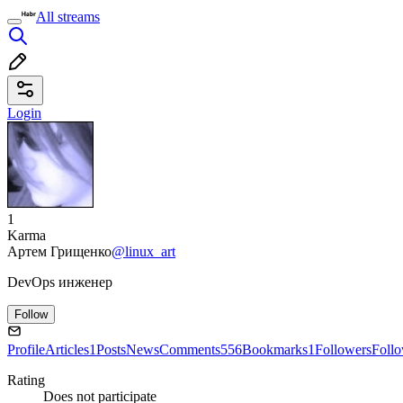
All streams
Login
1
Karma
Артем Грищенко
@linux_art
DevOps инженер
Follow
Profile
Articles
1
Posts
News
Comments
556
Bookmarks
1
Followers
Foll
Rating
Does not participate