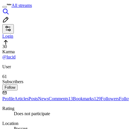
All streams
Login
30
Karma
@lucid
User
61
Subscribers
Follow
Profile
Articles
Posts
News
Comments
13
Bookmarks
129
Followers
Foll
Rating
Does not participate
Location
Россия