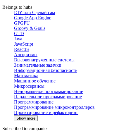
Belongs to hubs
DIY или Сделай сам
Google App Engine
GPGPU
Groovy & Grails
GTD
Java
JavaScript
ReactJS
Алгоритмы
Высоконагруженные системы
Занимательные задачки
Информационная безопасность
Математика
Машинное обучение
Микросервисы
Ненормальное программирование
Параллельное программирование
Программирование
Программирование микроконтроллеров
Проектирование и рефакторинг
Show more
Subscribed to companies