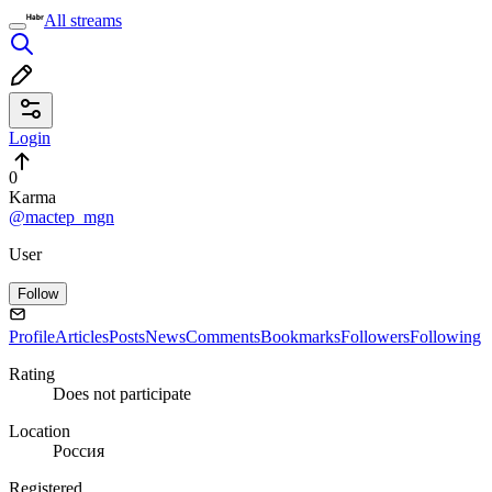
All streams
Login
0
Karma
@mactep_mgn
User
Follow
Profile
Articles
Posts
News
Comments
Bookmarks
Followers
Following
Rating
Does not participate
Location
Россия
Registered