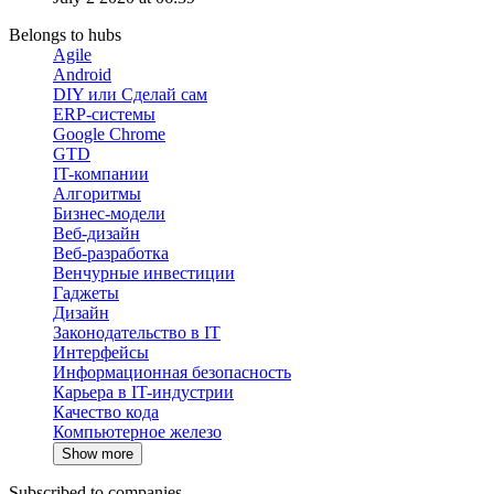
Belongs to hubs
Agile
Android
DIY или Сделай сам
ERP-системы
Google Chrome
GTD
IT-компании
Алгоритмы
Бизнес-модели
Веб-дизайн
Веб-разработка
Венчурные инвестиции
Гаджеты
Дизайн
Законодательство в IT
Интерфейсы
Информационная безопасность
Карьера в IT-индустрии
Качество кода
Компьютерное железо
Show more
Subscribed to companies