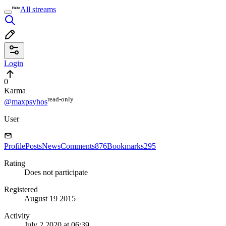
All streams
Login
0
Karma
read⁠-⁠only
@maxpsyhos
User
Profile
Posts
News
Comments
876
Bookmarks
295
Rating
Does not participate
Registered
August 19 2015
Activity
July 2 2020 at 06:39