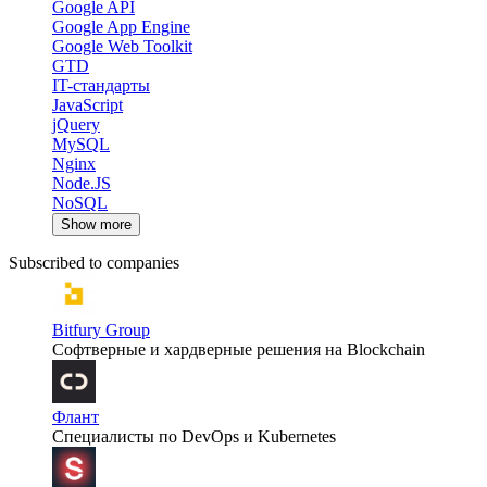
Google API
Google App Engine
Google Web Toolkit
GTD
IT-стандарты
JavaScript
jQuery
MySQL
Nginx
Node.JS
NoSQL
Show more
Subscribed to companies
Bitfury Group
Cофтверные и хардверные решения на Blockchain
Флант
Специалисты по DevOps и Kubernetes