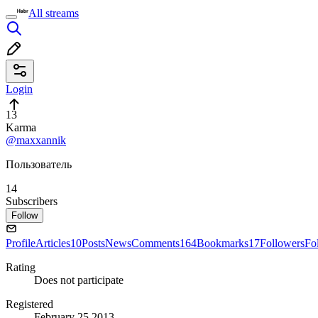
All streams
Login
13
Karma
@maxxannik
Пользователь
14
Subscribers
Follow
Profile
Articles
10
Posts
News
Comments
164
Bookmarks
17
Followers
Fo
Rating
Does not participate
Registered
February 25 2013