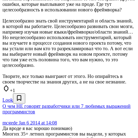
ошибки, которые выплывают уже на проде. Где тут
целесообразность в использовании нового фреймворка?
Целесообразно знать свой инструментарий и область знаний,
в которой вы работаете. Целесообразно развивать свои мозги,
например изучая новые языки/фреймворки/области знаний…
Но нецелесообразно использовать инструментарий, который
вы изучаете в процессе создания нового проекта потому, что
вы устали или вам кто то разрекламировал что то. А вот если
вы выбираете новый фреймворк на новом проекте, потому
что там уже есть половина того, что вам нужно, то это
целесообразно.
Творите, все только выиграют от этого. Но опирайтесь в
своем творчестве на знания других, а не на свое незнание.
+1
Look
О чем НЕ говорят разработчики или 7 любимых выражений
программистов
mcgede
Jan 6 2014 at 14:08
Да вроде я вас хорошо понимаю)
Многих 35+ летних программистов вы выдели, у которых