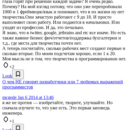
глаза горят при решении каждой задачи? Я очень редко.
Почему? На мой взгляд потому, что они уже перепробовали
1000 и 1 фреймворк/язык и понимают, что в их жизни ну нет
творчества.Они зачастую работают с 9 до 18. И просто
выполняют свою работу. Или подаются в начальники. Или
уходят из профессии. И да, это печально.
Я знаю, что в twitter, google, jetbrains and etc все иначе. Но есть
также ваяние бизнес фич/отчетов/поддержка бухгалтерии и
т.д., где места для творчества почти нет.
А теперь посчитайте, сколько рабочих мест создают первые и
сколько вторые. По моим подсчетам хорошо, если 1 к 20.
Моя мысль не в том, что творчества в программировании нет.
+2
Look
О чем НЕ говорят разработчики или 7 любимых выражений
программистов
mcgede
Jan 6 2014 at 13:46
я же не против — изобретайте, творите, улучшайте. Но
сначала изучите то, что уже есть. Это первая заповедь
инженера.
+1