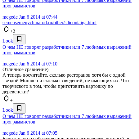
О чем НЕ говорят разработчики или 7 любимых выражений
программистов
mcgede
Jan 6 2014 at 07:44
semensemenych.narod.ru/other/silicontaiga.html
+2
Look
О чем НЕ говорят разработчики или 7 любимых выражений
программистов
mcgede
Jan 6 2014 at 07:10
Отличное сравнение)
А теперь посчитайте, сколько ресторанов хотя бы с одной
звездой Мишлен и сколько заведений, не имеющих их. Что
творческого в том, чтобы приготовить картошку по
деревенски?
+1
Look
О чем НЕ говорят разработчики или 7 любимых выражений
программистов
mcgede
Jan 6 2014 at 07:05
Если к вам на собеседование приходит человек, который не