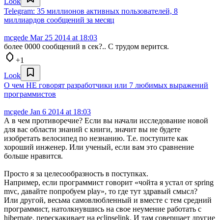
Look
Telegram: 35 миллионов активных пользователей, 8
миллиардов сообщений за месяц
mcgede
Mar 25 2014 at 18:03
более 0000 сообщений в сек?.. С трудом верится.
+1
Look
О чем НЕ говорят разработчики или 7 любимых выражений
программистов
mcgede
Jan 6 2014 at 18:03
А в чем противоречие? Если вы начали исследование новой
для вас области знаний с книги, значит вы не будете
изобретать велосипед по незнанию. Т.е. поступите как
хороший инженер. Или ученый, если вам это сравнение
больше нравится.
Просто я за целесообразность в поступках.
Например, если программист говорит «чойта я устал от spring
mvc, давайте попробуем play», то где тут здравый смысл?
Или другой, весьма самовлюбленный и вместе с тем средний
программист, натолкнувшись на свое неумение работать с
hibernate, перескакивает на eclipselink. И там совершает другие