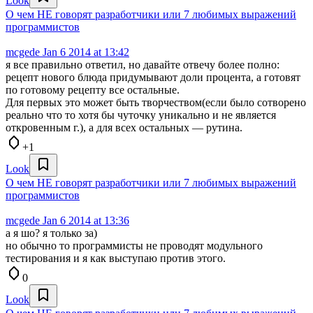
Look
О чем НЕ говорят разработчики или 7 любимых выражений
программистов
mcgede
Jan 6 2014 at 13:42
я все правильно ответил, но давайте отвечу более полно:
рецепт нового блюда придумывают доли процента, а готовят
по готовому рецепту все остальные.
Для первых это может быть творчеством(если было сотворено
реально что то хотя бы чуточку уникально и не является
откровенным г.), а для всех остальных — рутина.
+1
Look
О чем НЕ говорят разработчики или 7 любимых выражений
программистов
mcgede
Jan 6 2014 at 13:36
а я шо? я только за)
но обычно то программисты не проводят модульного
тестирования и я как выступаю против этого.
0
Look