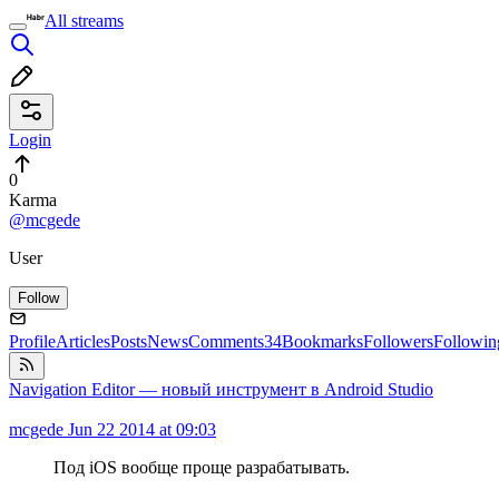
All streams
Login
0
Karma
@mcgede
User
Follow
Profile
Articles
Posts
News
Comments
34
Bookmarks
Followers
Followin
Navigation Editor — новый инструмент в Android Studio
mcgede
Jun 22 2014 at 09:03
Под iOS вообще проще разрабатывать.