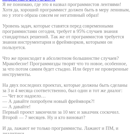
Я не понимаю, где это я назвал программистов лентяями!
Хотя да, хороший программист должен быть в меру ленивым,
но у этого образа совсем не негативный образ!
Уровень задач, которые ставятся перед современными
программистами сегодня, требует в 95% случаев знания
стандартных решений. Так же от программистов требуется
знания инструментария и фреймворков, которыми он
пользуется.
Что же происходит в абсолютном большинстве случаев?
Мракобесие! Программизды творят что то новое, особенное,
за что потом самим будет стыдно. Или берут не проверенные
инструменты.
На двух последних проектах, которые должны быть сделаны
за 3 и 4 месяца соответственно, был один и тот же диалог:
— Чет все надоело…
— А давайте попробуем новый фреймворк?!
— А давайте!
Первый проект закончили за 10 мес и заказчик соскочил.
Второй — 7 месяцев. Ну и кто виноват?
И да, лажают не только программисты. Лажают и ПМ, и
аналитики.