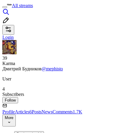
All streams
Login
39
Karma
Дмитрий Будников
@mephisto
User
4
Subscribers
Follow
Profile
Articles
6
Posts
News
Comments
1.7K
More