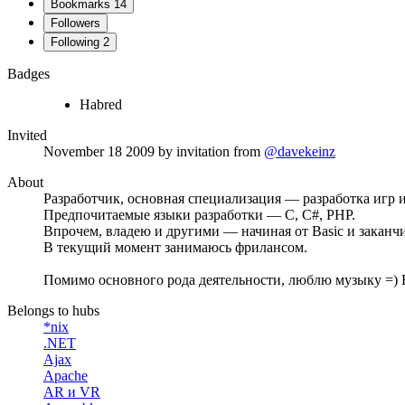
Bookmarks
14
Followers
Following
2
Badges
Habred
Invited
November 18 2009
by invitation from
@davekeinz
About
Разработчик, основная специализация — разработка игр
Предпочитаемые языки разработки — C, C#, PHP.
Впрочем, владею и другими — начиная от Basic и заканч
В текущий момент занимаюсь фрилансом.
Помимо основного рода деятельности, люблю музыку =) 
Belongs to hubs
*nix
.NET
Ajax
Apache
AR и VR