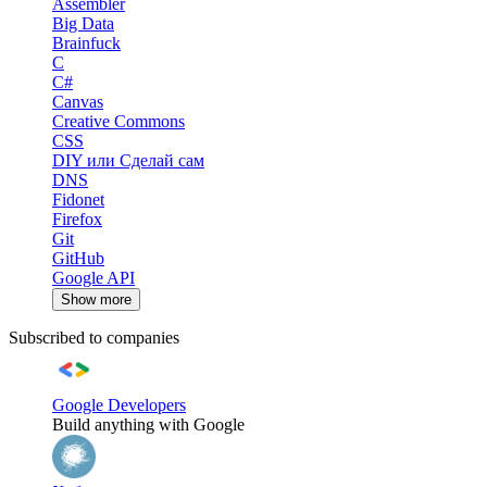
Assembler
Big Data
Brainfuck
C
C#
Canvas
Creative Commons
CSS
DIY или Сделай сам
DNS
Fidonet
Firefox
Git
GitHub
Google API
Show more
Subscribed to companies
Google Developers
Build anything with Google