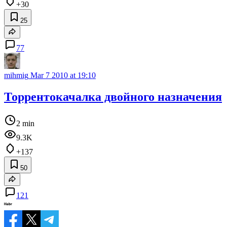
+30
25
77
mihmig
Mar 7 2010 at 19:10
Торрентокачалка двойного назначения
2 min
9.3K
+137
50
121