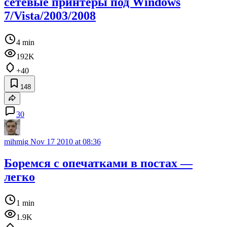
сетевые принтеры под Windows
7/Vista/2003/2008
4 min
192K
+40
148
30
mihmig
Nov 17 2010 at 08:36
Боремся с опечатками в постах —
легко
1 min
1.9K