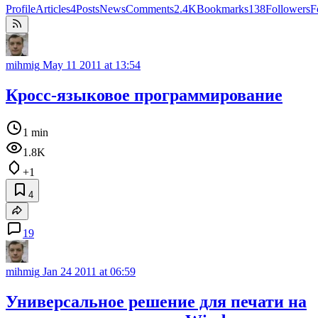
Profile
Articles
4
Posts
News
Comments
2.4K
Bookmarks
138
Followers
F
mihmig
May 11 2011 at 13:54
Кросс-языковое программирование
1 min
1.8K
+1
4
19
mihmig
Jan 24 2011 at 06:59
Универсальное решение для печати на