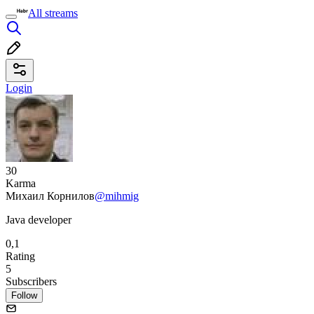
All streams
Login
30
Karma
Михаил Корнилов
@mihmig
Java developer
0,1
Rating
5
Subscribers
Follow