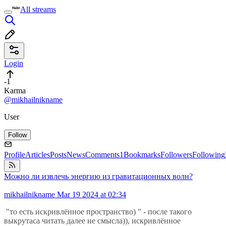
All streams
Login
-1
Karma
@mikhailnikname
User
Follow
Profile
Articles
Posts
News
Comments
1
Bookmarks
Followers
Following
Можно ли извлечь энергию из гравитационных волн?
mikhailnikname
Mar 19 2024 at 02:34
"то есть искривлённое пространство) " - после такого
выкрутаса читать далее не смысла)), искривлённое