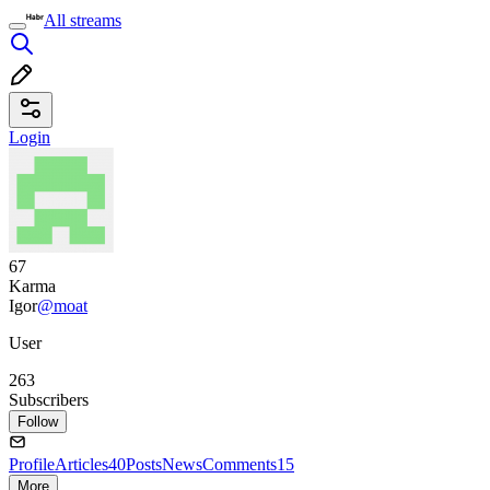
All streams
Login
67
Karma
Igor
@moat
User
263
Subscribers
Follow
Profile
Articles
40
Posts
News
Comments
15
More