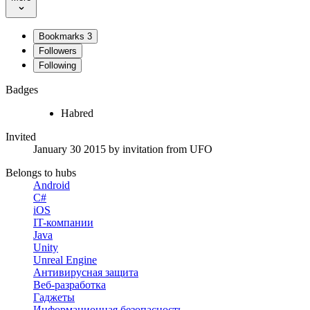
Bookmarks
3
Followers
Following
Badges
Habred
Invited
January 30 2015
by invitation from
UFO
Belongs to hubs
Android
C#
iOS
IT-компании
Java
Unity
Unreal Engine
Антивирусная защита
Веб-разработка
Гаджеты
Информационная безопасность