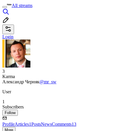
All streams
Login
3
Karma
Александр Черняк
@mr_sw
User
1
Subscribers
Follow
Profile
Articles
1
Posts
News
Comments
13
More