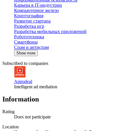
Карьера в IT-индустрии
Компьютерное железо
Криптография
Развитие стартапа
Разработка игр
Разработка мобильных приложений
Робототехника
Смартфоны
Спам и антиспам
Show more
Subscribed to companies
Appodeal
Intelligent ad mediation
Information
Rating
Does not participate
Location