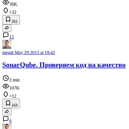
39K
+32
261
12
mrsuh
May 29 2015 at 19:42
SonarQube. Проверяем код на качество
2 min
107K
+12
164
6