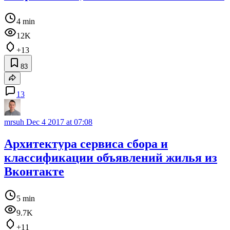
4 min
12K
+13
83
13
mrsuh
Dec 4 2017 at 07:08
Архитектура сервиса сбора и
классификации объявлений жилья из
Вконтакте
5 min
9.7K
+11