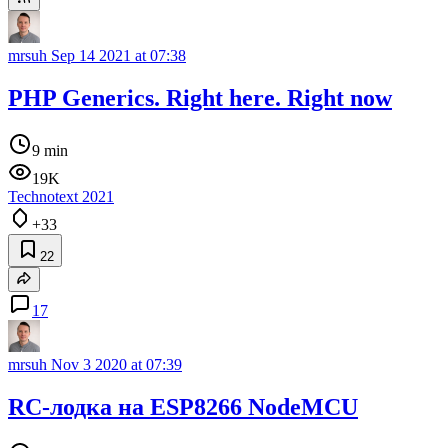
mrsuh
Sep 14 2021 at 07:38
PHP Generics. Right here. Right now
9 min
19K
Technotext 2021
+33
22
17
mrsuh
Nov 3 2020 at 07:39
RC-лодка на ESP8266 NodeMCU