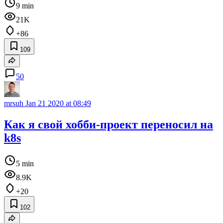
9 min
21K
+86
109
50
mrsuh
Jan 21 2020 at 08:49
Как я свой хобби-проект переносил на
k8s
5 min
8.9K
+20
102