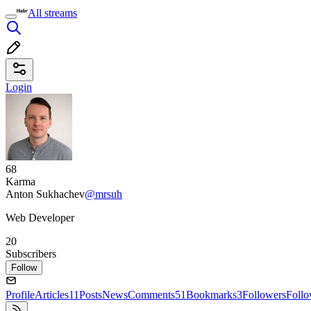
All streams
Login
68
Karma
Anton Sukhachev
@mrsuh
Web Developer
20
Subscribers
Follow
Profile
Articles
11
Posts
News
Comments
51
Bookmarks
3
Followers
Foll