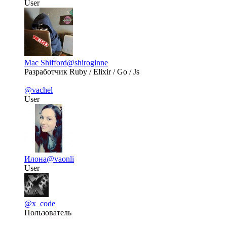
User
Mac Shifford
@shiroginne
Разработчик Ruby / Elixir / Go / Js
@vachel
User
Илона
@vaonli
User
@x_code
Пользователь