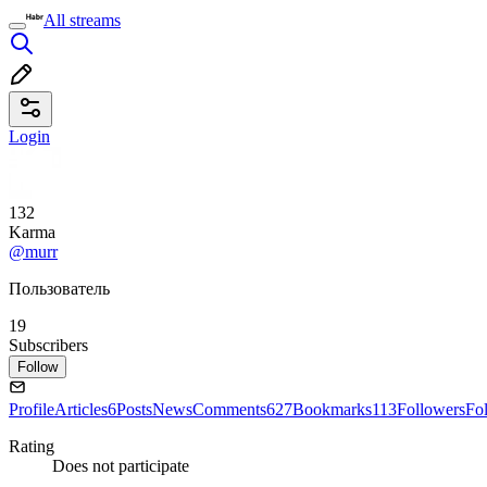
All streams
Login
132
Karma
@murr
Пользователь
19
Subscribers
Follow
Profile
Articles
6
Posts
News
Comments
627
Bookmarks
113
Followers
Fo
Rating
Does not participate