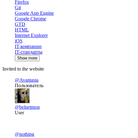
Firefox
Git
Google App Engine
Google Chrome
GTD
HTML
Internet Explorer
iOS
IT-компании
IT-стандарты
Show more
Invited to the website
@Avantasia
Пользователь
@belnetmon
User
@nothing