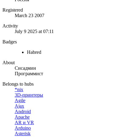
Registered
March 23 2007
Activity
July 9 2025 at 07:11
Badges
Habred
About
Сисадмин
Программист
Belongs to hubs
*nix
3D-принтеры
Agile
Ajax
Android
Apache
AR и VR
Arduino
Asterisk