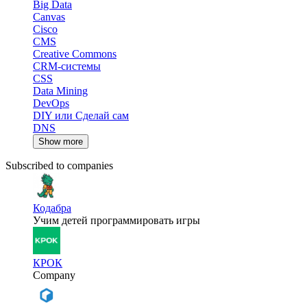
Big Data
Canvas
Cisco
CMS
Creative Commons
CRM-системы
CSS
Data Mining
DevOps
DIY или Сделай сам
DNS
Show more
Subscribed to companies
Кодабра
Учим детей программировать игры
КРОК
Company