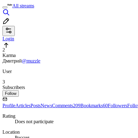
All streams
Login
2
Karma
Дмитрий
@muzzle
User
3
Subscribers
Follow
Profile
Articles
Posts
News
Comments
209
Bookmarks
60
Followers
Foll
Rating
Does not participate
Location
Россия