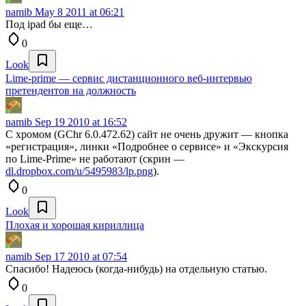
namib
May 8 2011 at 06:21
Под ipad бы еще…
0
Look
Lime-prime — сервис дистанционного веб-интервью
претендентов на должность
namib
Sep 19 2010 at 16:52
С хромом (GChr 6.0.472.62) сайт не очень дружит — кнопка
«регистрация», линки «Подробнее о сервисе» и «Экскурсия
по Lime-Prime» не работают (скрин —
dl.dropbox.com/u/5495983/lp.png
).
0
Look
Плохая и хорошая кириллица
namib
Sep 17 2010 at 07:54
Спасибо! Надеюсь (когда-нибудь) на отдельную статью.
0