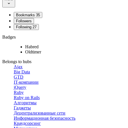
Bookmarks
35
Followers
Following
27
Badges
Habred
Oldtimer
Belongs to hubs
Ajax
Big Data
GTD
IT-компании
jQuery
Ruby
Ruby on Rails
Алгоритмы
Гаджеты
Децентрализованные сети
Информационная безопасность
Краудсорсинг