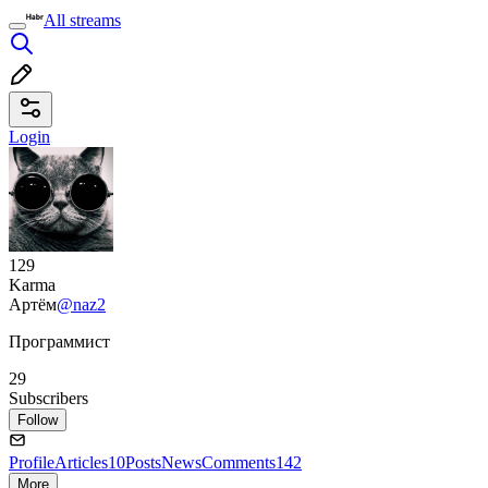
All streams
Login
129
Karma
Артём
@naz2
Программист
29
Subscribers
Follow
Profile
Articles
10
Posts
News
Comments
142
More