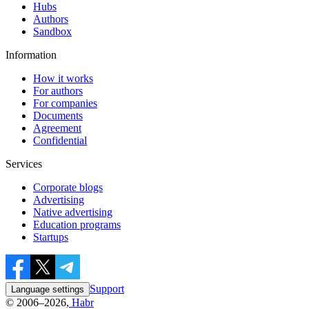
Hubs
Authors
Sandbox
Information
How it works
For authors
For companies
Documents
Agreement
Confidential
Services
Corporate blogs
Advertising
Native advertising
Education programs
Startups
Support
Language settings
© 2006–2026,
Habr