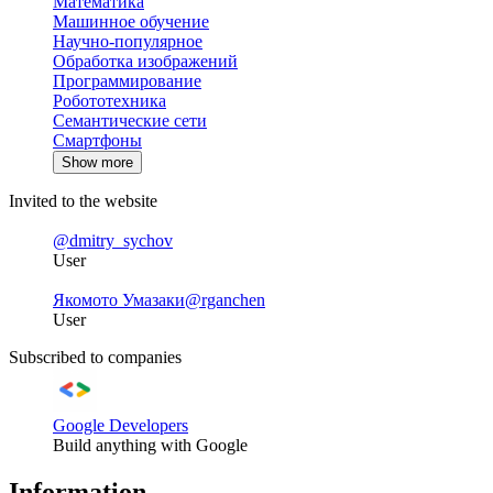
Математика
Машинное обучение
Научно-популярное
Обработка изображений
Программирование
Робототехника
Семантические сети
Смартфоны
Show more
Invited to the website
@dmitry_sychov
User
Якомото Умазаки
@rganchen
User
Subscribed to companies
Google Developers
Build anything with Google
Information