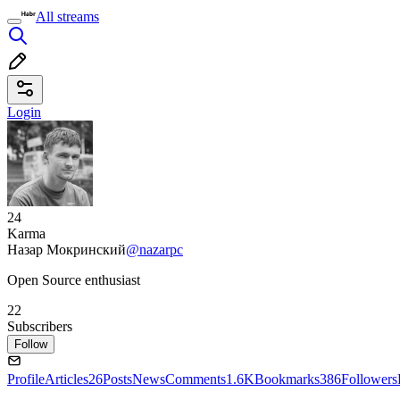
All streams
Login
24
Karma
Назар Мокринский
@nazarpc
Open Source enthusiast
22
Subscribers
Follow
Profile
Articles
26
Posts
News
Comments
1.6K
Bookmarks
386
Followers