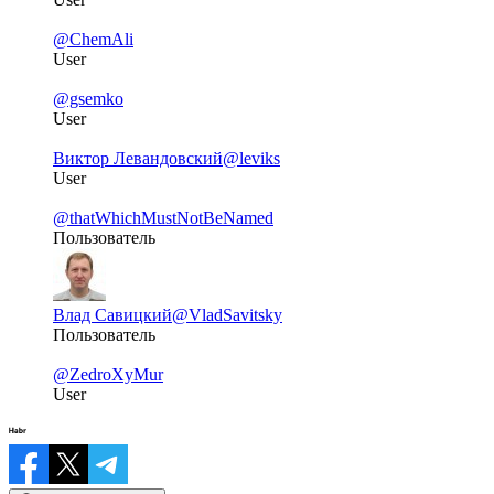
@ChemAli
User
@gsemko
User
Виктор Левандовский
@leviks
User
@thatWhichMustNotBeNamed
Пользователь
Влад Савицкий
@VladSavitsky
Пользователь
@ZedroXyMur
User