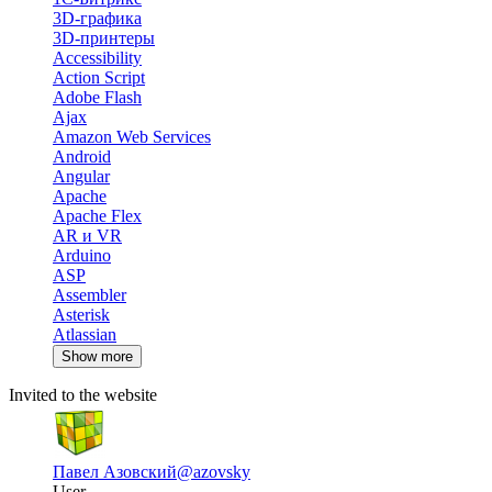
3D-графика
3D-принтеры
Accessibility
Action Script
Adobe Flash
Ajax
Amazon Web Services
Android
Angular
Apache
Apache Flex
AR и VR
Arduino
ASP
Assembler
Asterisk
Atlassian
Show more
Invited to the website
Павел Азовский
@azovsky
User