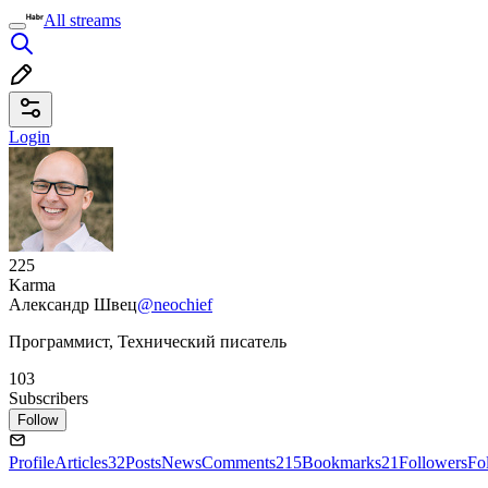
All streams
Login
225
Karma
Александр Швец
@neochief
Программист, Технический писатель
103
Subscribers
Follow
Profile
Articles
32
Posts
News
Comments
215
Bookmarks
21
Followers
Fo