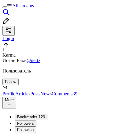
All streams
Login
1
Karma
Йоган Бахъ
@nertz
Пользователь
Follow
Profile
Articles
Posts
News
Comments
39
More
Bookmarks
120
Followers
Following