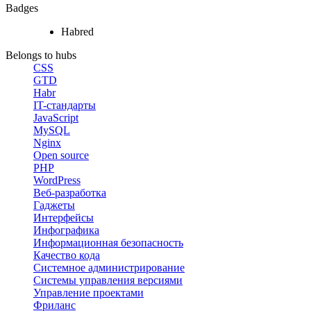
Badges
Habred
Belongs to hubs
CSS
GTD
Habr
IT-стандарты
JavaScript
MySQL
Nginx
Open source
PHP
WordPress
Веб-разработка
Гаджеты
Интерфейсы
Инфографика
Информационная безопасность
Качество кода
Системное администрирование
Системы управления версиями
Управление проектами
Фриланс