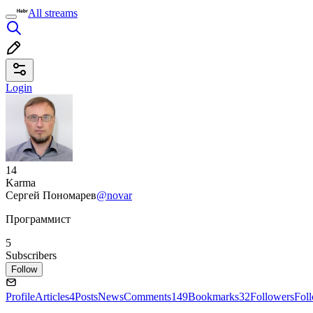
All streams
Login
14
Karma
Сергей Пономарев
@novar
Программист
5
Subscribers
Follow
Profile
Articles
4
Posts
News
Comments
149
Bookmarks
32
Followers
Fol