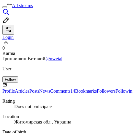
All streams
Login
0
Karma
Гринчишин Виталий
@nwetal
User
Follow
Profile
Articles
Posts
News
Comments
14
Bookmarks
Followers
Followin
Rating
Does not participate
Location
Житомирская обл., Украина
Date of birth