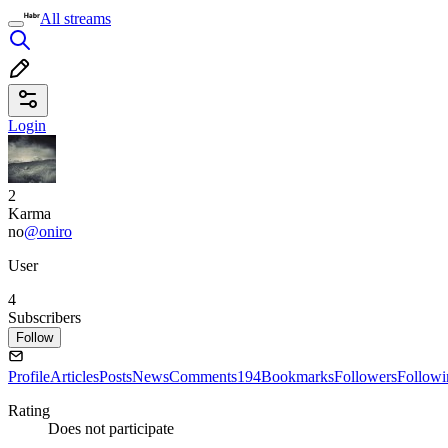
All streams
Login
2
Karma
no
@oniro
User
4
Subscribers
Follow
Profile
Articles
Posts
News
Comments
194
Bookmarks
Followers
Followi
Rating
Does not participate