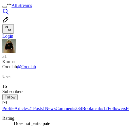
All streams
Login
31
Karma
Orenlab
@Orenlab
User
16
Subscribers
Follow
Profile
Articles
21
Posts
1
News
Comments
234
Bookmarks
12
Followers
F
Rating
Does not participate