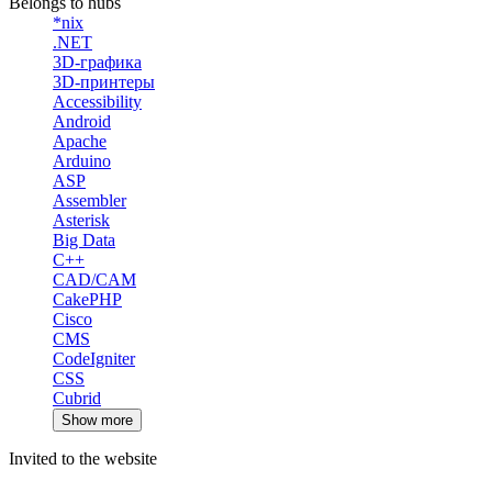
Belongs to hubs
*nix
.NET
3D-графика
3D-принтеры
Accessibility
Android
Apache
Arduino
ASP
Assembler
Asterisk
Big Data
C++
CAD/CAM
CakePHP
Cisco
CMS
CodeIgniter
CSS
Cubrid
Show more
Invited to the website