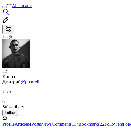
All streams
Login
22
Karma
Дмитрий
@pharrell
User
6
Subscribers
Follow
Profile
Articles
4
Posts
News
Comments
117
Bookmarks
22
Followers
Fol