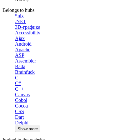
Belongs to hubs
*nix
.NET
3D-графика
Accessibility
Ajax
Android
Apache
ASP
Assembler
Bada
Brainfuck
C
C#
C++
Canvas
Cobol
Cocoa
CSS
Dart
Delphi
Show more
Invited to the website