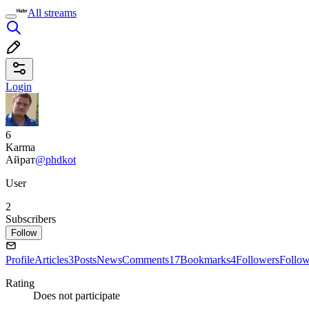
All streams
Login
6
Karma
Айрат
@phdkot
User
2
Subscribers
Follow
Profile
Articles
3
Posts
News
Comments
17
Bookmarks
4
Followers
Follo
Rating
Does not participate