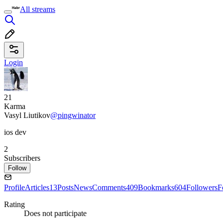
All streams
Login
21
Karma
Vasyl Liutikov
@pingwinator
ios dev
2
Subscribers
Follow
Profile
Articles
13
Posts
News
Comments
409
Bookmarks
604
Followers
F
Rating
Does not participate