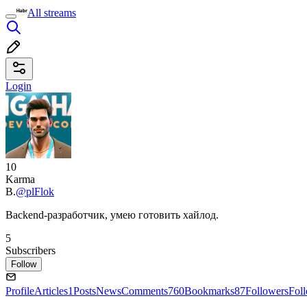
All streams
Login
10
Karma
В.
@plFlok
Backend-разработчик, умею готовить хайлод.
5
Subscribers
Follow
Profile
Articles
1
Posts
News
Comments
760
Bookmarks
87
Followers
Fol