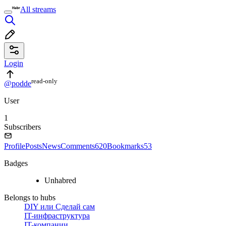
All streams
Login
read⁠-⁠only
@podde
User
1
Subscribers
Profile
Posts
News
Comments
620
Bookmarks
53
Badges
Unhabred
Belongs to hubs
DIY или Сделай сам
IT-инфраструктура
IT-компании