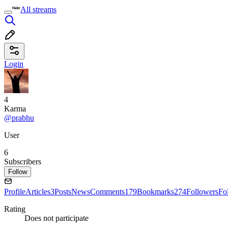
All streams
Login
4
Karma
@prabhu
User
6
Subscribers
Follow
Profile
Articles
3
Posts
News
Comments
179
Bookmarks
274
Followers
Fo
Rating
Does not participate