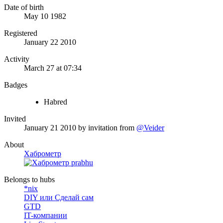
Date of birth
May 10 1982
Registered
January 22 2010
Activity
March 27 at 07:34
Badges
Habred
Invited
January 21 2010
by invitation from
@Veider
About
Хаброметр
Belongs to hubs
*nix
DIY или Сделай сам
GTD
IT-компании