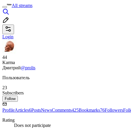
All streams
Login
44
Karma
Дмитрий
@prolis
Пользователь
23
Subscribers
Follow
Profile
Articles
6
Posts
News
Comments
425
Bookmarks
76
Followers
Fol
Rating
Does not participate