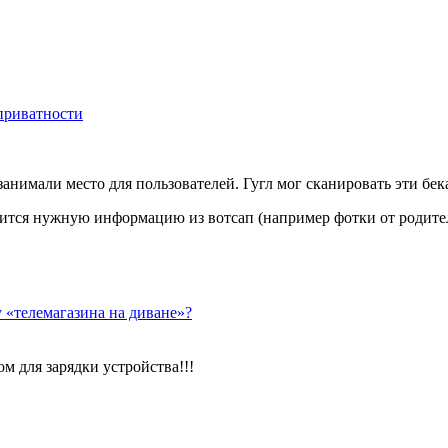
приватности
нимали место для пользователей. Гугл мог сканировать эти бека
авится нужную информацию из вотсап (например фотки от родите
у «телемагазина на диване»?
м для зарядки устройства!!!