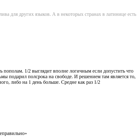
длива для других языков. А в некоторых странах в латинице есть
ть пополам. 1/2 выглядит вполне логичным если допустить что
мы подарил полсрока на свободе. И решением там является то,
ого, либо на 1 день больше. Средне как раз 1/2
неправильно»