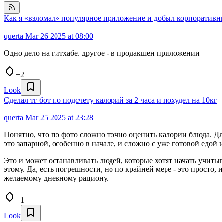
Как я «взломал» популярное приложение и добыл корпоратив
querta
Mar 26 2025 at 08:00
Одно дело на гитхабе, другое - в продакшен приложении
+2
Look
Сделал тг бот по подсчету калорий за 2 часа и похудел на 10кг
querta
Mar 25 2025 at 23:28
Понятно, что по фото сложно точно оценить калории блюда. Д
это запарной, особенно в начале, и сложно с уже готовой едой 
Это и может останавливать людей, которые хотят начать учиты
этому. Да, есть погрешности, но по крайней мере - это просто,
желаемому дневному рациону.
+1
Look