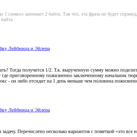
 1 символ занимает 2 байта. Так что, эта фраза не будет справе
 байта
бку Лейбница и Эйлера
дать? Тогда получится 1/2. Т.к. вырученную сумму можно подели
у где приговоренному пожизненно заключенному начальник тюрь
адокс - он либо отсидит на 1 день меньше чем половина пожизненн
бку Лейбница и Эйлера
а задачу. Перечислено несколько вариантов с пометкой «это все 