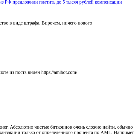
из РФ предложили платить до 5 тысяч рублей компенсации
ство в виде штрафа. Впрочем, ничего нового
шоте из поста виден https://amlbot.com/
енег. Абсолютно чистые биткоинов очень сложно найти, обычно
ранзакции только от определённого процента по AML. Например,