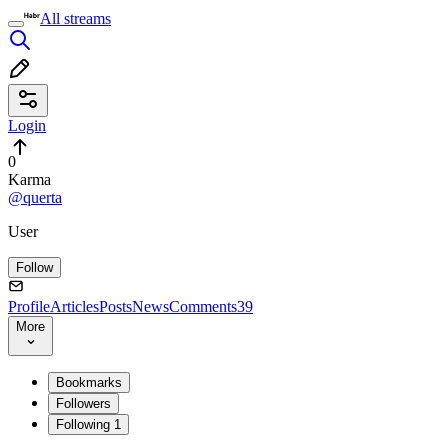
All streams
Login
0
Karma
@querta
User
Follow
Profile
Articles
Posts
News
Comments
39
More
Bookmarks
Followers
Following
1