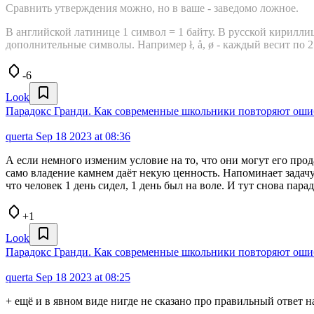
Сравнить утверждения можно, но в ваше - заведомо ложное.
В английской латинице 1 символ = 1 байту. В русской кириллице
дополнительные символы. Например ł, å, ø - каждый весит по 2
-6
Look
Парадокс Гранди. Как современные школьники повторяют оши
querta
Sep 18 2023 at 08:36
А если немного изменим условие на то, что они могут его про
само владение камнем даёт некую ценность. Напоминает задач
что человек 1 день сидел, 1 день был на воле. И тут снова пар
+1
Look
Парадокс Гранди. Как современные школьники повторяют оши
querta
Sep 18 2023 at 08:25
+ ещё и в явном виде нигде не сказано про правильный ответ н