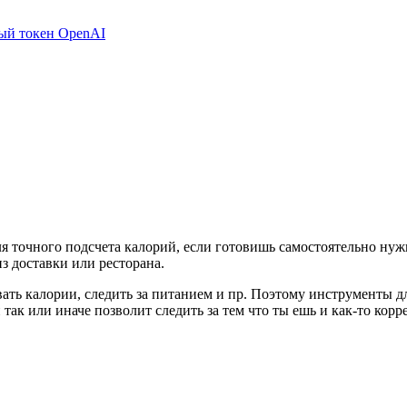
ный токен OpenAI
ля точного подсчета калорий, если готовишь самостоятельно ну
из доставки или ресторана.
вать калории, следить за питанием и пр. Поэтому инструменты д
 и так или иначе позволит следить за тем что ты ешь и как-то к