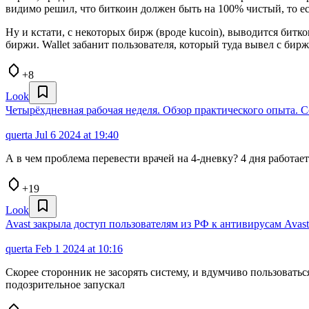
видимо решил, что биткоин должен быть на 100% чистый, то е
Ну и кстати, с некоторых бирж (вроде kucoin), выводится битко
биржи. Wallet забанит пользователя, который туда вывел с бир
+8
Look
Четырёхдневная рабочая неделя. Обзор практического опыта. 
querta
Jul 6 2024 at 19:40
А в чем проблема перевести врачей на 4-дневку? 4 дня работает
+19
Look
Avast закрыла доступ пользователям из РФ к антивирусам Avast
querta
Feb 1 2024 at 10:16
Скорее сторонник не засорять систему, и вдумчиво пользовать
подозрительное запускал