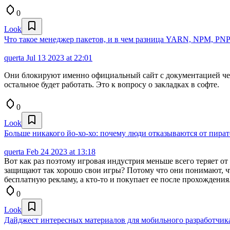
0
Look
Что такое менеджер пакетов, и в чем разница YARN, NPM, PN
querta
Jul 13 2023 at 22:01
Они блокируют именно официальный сайт с документацией через
остальное будет работать. Это к вопросу о закладках в софте.
0
Look
Больше никакого йо-хо-хо: почему люди отказываются от пират
querta
Feb 24 2023 at 13:18
Вот как раз поэтому игровая индустрия меньше всего теряет от
защищают так хорошо свои игры? Потому что они понимают, что
бесплатную рекламу, а кто-то и покупает ее после прохождения
0
Look
Дайджест интересных материалов для мобильного разработчика