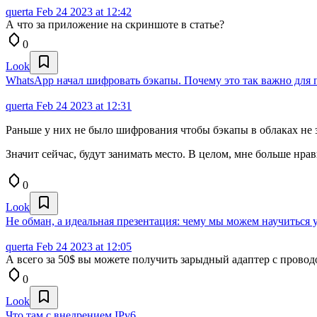
querta
Feb 24 2023 at 12:42
А что за приложение на скриншоте в статье?
0
Look
WhatsApp начал шифровать бэкапы. Почему это так важно для 
querta
Feb 24 2023 at 12:31
Раньше у них не было шифрования чтобы бэкапы в облаках не за
Значит сейчас, будут занимать место. В целом, мне больше нр
0
Look
Не обман, а идеальная презентация: чему мы можем научиться 
querta
Feb 24 2023 at 12:05
А всего за 50$ вы можете получить зарыдный адаптер с проводо
0
Look
Что там с внедрением IPv6