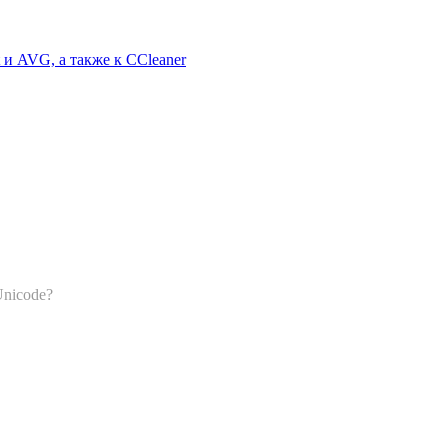
 и AVG, а также к CCleaner
Unicode?