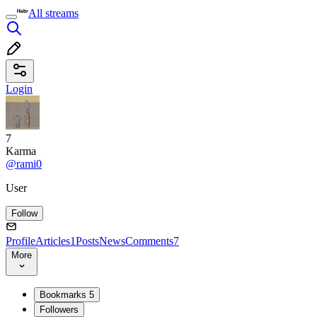
All streams
Login
7
Karma
@rami0
User
Follow
Profile
Articles
1
Posts
News
Comments
7
More
Bookmarks
5
Followers