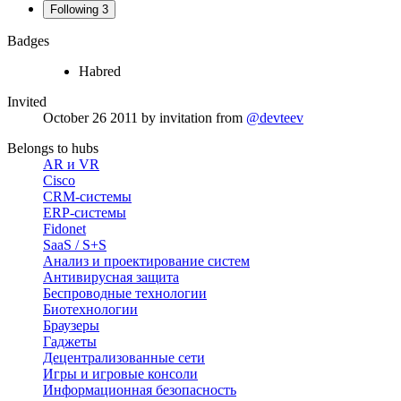
Following
3
Badges
Habred
Invited
October 26 2011
by invitation from
@devteev
Belongs to hubs
AR и VR
Cisco
CRM-системы
ERP-системы
Fidonet
SaaS / S+S
Анализ и проектирование систем
Антивирусная защита
Беспроводные технологии
Биотехнологии
Браузеры
Гаджеты
Децентрализованные сети
Игры и игровые консоли
Информационная безопасность