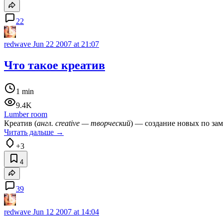
22
redwave
Jun 22 2007 at 21:07
Что такое креатив
1 min
9.4K
Lumber room
Креатив (
англ. creative — творческий
) — создание новых по за
Читать дальше →
+3
4
39
redwave
Jun 12 2007 at 14:04