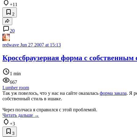
+11
2
20
redwave
Jun 27 2007 at 15:13
Кроссбраузерная форма с собственным 
1 min
667
Lumber room
Так уж повелось, что у нас на сайте оказалась
форма заказа
. Я 
собственный стиль в ишаке.
Через полчаса я справился с этой проблемой.
Читать дальше →
+3
3