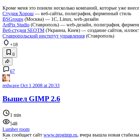
Кроме меня это поняли несколько компаний, которые уже внесе
Студия Хорош
— веб-сайты, полиграфия, фирменный стиль
BSGroups
(Москва) — 1С, Linux, web-дизайн
ArtPix Studio
(Ставрополь) — web-дизайн, полиграфия, фирмен
Веб-студия SEOTM
(Украина, Киев) — создание сайтов, иллюс
Ставропольский институт управления
(Ставрополь)
+18
0
67
redwave
Oct 1 2008 at 20:33
Вышел GIMP 2.6
1 min
548
Lumber room
Как сообщает сайт
www.progimp.ru
, вчера вышла новая стабил