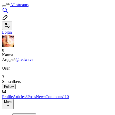
All streams
Login
0
Karma
Андрей
@redwave
User
3
Subscribers
Follow
Profile
Articles
8
Posts
News
Comments
110
More