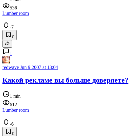
536
Lumber room
-7
0
1
redwave
Jun 9 2007 at 13:04
Какой рекламе вы больше доверяете?
1 min
612
Lumber room
-6
0