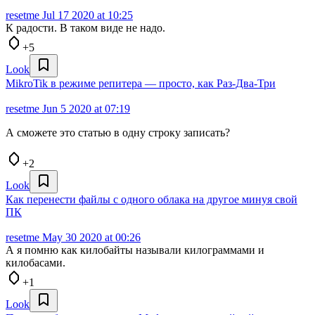
resetme
Jul 17 2020 at 10:25
К радости. В таком виде не надо.
+5
Look
MikroTik в режиме репитера — просто, как Раз-Два-Три
resetme
Jun 5 2020 at 07:19
А сможете это статью в одну строку записать?
+2
Look
Как перенести файлы с одного облака на другое минуя свой
ПК
resetme
May 30 2020 at 00:26
А я помню как килобайты называли килограммами и
килобасами.
+1
Look