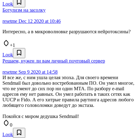
Look
Ботулизм на засолку
resetme
Dec 12 2020 at 10:46
Интересно, а в микроволновке разрушаются нейротоксины?
+1
Look
Решаем, нужен ли вам личный почтовый сервер
resetme
Sep 9 2020 at 14:58
И все же, с ним ушла целая эпоха. Для своего времени
Sendmail был довольно востребованным ПО. Он умел многое,
что не умеют до сих пор ни один MTA. По разбору e-mail
адресов ему нет равных. Он умел работать в таких сетях как
UUCP и Fido. А его хитрые правила раутинга адресов любого
любящего головоломки доведут до экстаза.
Покойся с миром дедушка Sendmail!
0
Look