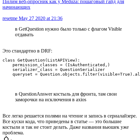
Пилим веб-опросник как у Meduza: пошаговый гайд для
начинающих
resetme
May 27 2020 at 21:36
в GetQuestion нужно было только с флагом Visible
отдавать
Это стандартно в DRF:
class GetQuestion(ListAPIView):

    permission_classes = (IsAuthenticated,)

    serializer_class = QuestionSerializer

    queryset = Question.objects.filter(visible=True).al
в QuestionAnswer костыль для фронта, там свои
заморочки на исключения в axios
Все легко решается полями на чтение и запись в сериалайзере.
Все куски кода, что приведены в статье — это большие
костыли и так не стоит делать. Даже названия вьюшек уже
проблема.