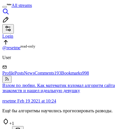
All streams
Login
read⁠-⁠only
@resetme
User
Profile
Posts
News
Comments
193
Bookmarks
998
Взлом по любви. Как математик взломал алгоритм сайта
знакомств и нашел идеальную девушку
resetme
Feb 19 2021 at 10:24
Ещё бы алгоритмы научились прогнозировать разводы.
+1