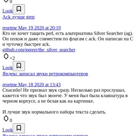
0
Look
Ack лучше grep
resetme
May 19 2020 at 20:19
Кто не хочет тащить perl, есть альтернатива Silver Searcher (ag).
Он похож и даже совместим по флагам с ack. Он написан на C
и чуточку быстрее ack.
github.com/ggreer/the_silver_searcher
+2
Look
Яндекс записал звуки ретрокомпьютеров
resetme
May 18 2020 at 13:43
Спасибо! Не признал звук сразу. Несколько раз прослушал,
кажется что звук был звонче. У меня был была клавиатура в
черном корпусе, а не белая как на картинке.
И лучше звук нормального набора текста сделать.
0
Look
Яндекс записал звуки ретрокомпьютеров