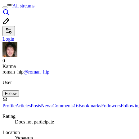
All streams
Login
0
Karma
roman_hip
@roman_hip
User
Follow
Profile
Articles
Posts
News
Comments
16
Bookmarks
Followers
Followin
Rating
Does not participate
Location
Украина