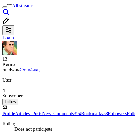
All streams
Login
13
Karma
run4way
@run4way
User
4
Subscribers
Follow
Profile
Articles
1
Posts
News
Comments
394
Bookmarks
28
Followers
Fol
Rating
Does not participate