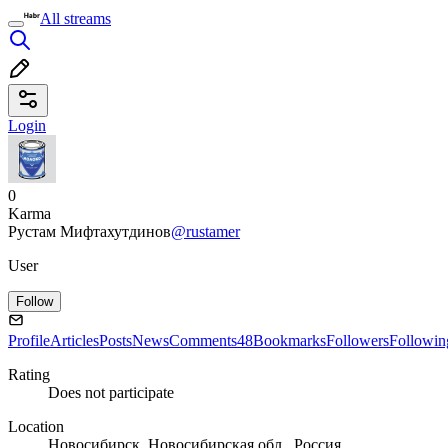
All streams
Login
0
Karma
Рустам Мифтахутдинов
@rustamer
User
Follow
Profile
Articles
Posts
News
Comments
48
Bookmarks
Followers
Followin
Rating
Does not participate
Location
Новосибирск, Новосибирская обл., Россия