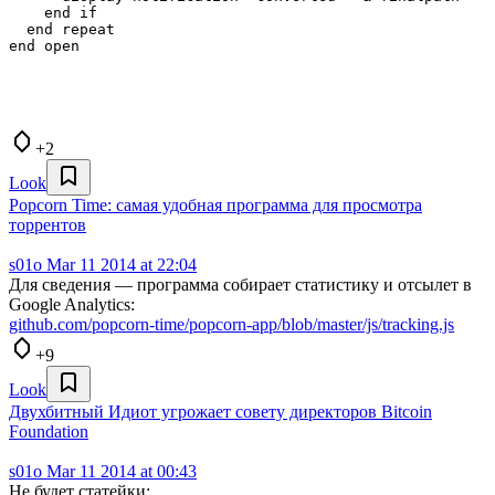
    end if

  end repeat

+2
Look
Popcorn Time: самая удобная программа для просмотра
торрентов
s01o
Mar 11 2014 at 22:04
Для сведения — программа собирает статистику и отсылет в
Google Analytics:
github.com/popcorn-time/popcorn-app/blob/master/js/tracking.js
+9
Look
Двухбитный Идиот угрожает совету директоров Bitcoin
Foundation
s01o
Mar 11 2014 at 00:43
Не будет статейки: