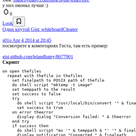
у них иконка лучше :)
0
Look
Один крутой Gist: whiteboardCleaner
s01o
Apr 4 2014 at 20:45
посмотрите в коментариях Гиста, там есть пример:
gist.github.com/lelandbatey/8677901
Скрипт
on open thefiles

  repeat with thefile in thefiles

    set finalpath to POSIX path of thefile

    do shell script "mktemp -t image"

    set temppath to the result

    set success to false

    try

      do shell script "/usr/local/bin/convert '" & fina
      set success to true

    on error theerror

      display dialog "Conversion failed: " & theerror

    end try

    if success then

      do shell script "mv '" & temppath & "' '" & final
      display notification "Converted " & finalpath
