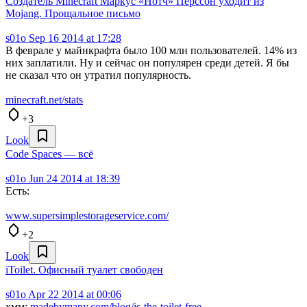
Создатель Minecraft Маркус «Нотч» Перссон уходит из
Mojang. Прощальное письмо
s01o
Sep 16 2014 at 17:28
В феврале у майнкрафта было 100 млн пользователей. 14% из
них заплатили. Ну и сейчас он популярен среди детей. Я бы
не сказал что он утратил популярность.
minecraft.net/stats
+3
Look
Code Spaces — всё
s01o
Jun 24 2014 at 18:39
Есть:
www.supersimplestorageservice.com/
+2
Look
iToilet. Офисный туалет свободен
s01o
Apr 22 2014 at 00:06
хмм:
madebymany.com/blog/is-the-toilet-free