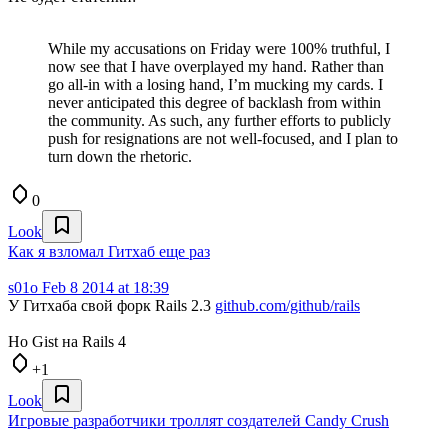
While my accusations on Friday were 100% truthful, I
now see that I have overplayed my hand. Rather than
go all-in with a losing hand, I’m mucking my cards. I
never anticipated this degree of backlash from within
the community. As such, any further efforts to publicly
push for resignations are not well-focused, and I plan to
turn down the rhetoric.
0
Look
Как я взломал Гитхаб еще раз
s01o
Feb 8 2014 at 18:39
У Гитхаба свой форк Rails 2.3
github.com/github/rails
Но Gist на Rails 4
+1
Look
Игровые разработчики троллят создателей Candy Crush