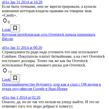
s01o
Jan 31 2014 at 16:28
Если быть точными, они не зарегистрировали, а купили
компанию котторая владела правами на товарны знак
«Candy».
0
Look
Крупная ритейлерская сеть Overstock начала принимать
Bitcoin
s01o
Jan 11 2014 at 00:20
Справедливости ради надо уточнить что они используют
Coinbase. Покупатель платит биткойнами, а на счет Overstock
поступают доллары. Точно так же как бы Overstock
использовал Paypal, никакого риска для Overstock.
+1
Look
Попрошайничество будущего, или как я спал с QR-кодом в
руках под офисом Google в Нью-Йорке
s01o
Jan 1 2014 at 02:26
Опасно, да, но не так что нельзя на улицу выйти. И это не
отменяет того что люди добрые и помогут.