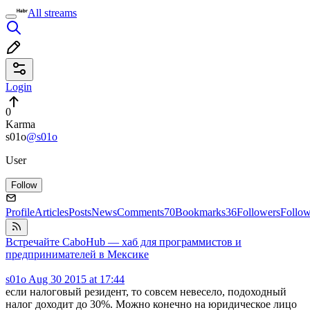
All streams
Login
0
Karma
s01o
@s01o
User
Follow
Profile
Articles
Posts
News
Comments
70
Bookmarks
36
Followers
Follo
Встречайте CaboHub — хаб для программистов и
предпринимателей в Мексике
s01o
Aug 30 2015 at 17:44
если налоговый резидент, то совсем невесело, подоходный
налог доходит до 30%. Можно конечно на юридическое лицо