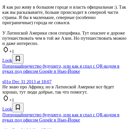
Я как раз живу в большом городе и власть официальная :). Так
как вы расказываете, больше происходит в северной части
страны. Я бы в маленькие, северные (особенно
приграничные) города не совался.
У Латинской Америки своя специфика. Тут опаснее и дороже
путешествовать чем в той же Азии. Но путешествовать можно
и даже интересно.
+1
Look
Попрошайничество будущего, или как я спал с QR-кодом в
руках под офисом Google в Нью-Йорке
s01o
Dec 31 2013 at 18:07
Не знаю про Африку, но в Латинской Америке все будет
хорошо, тут люди добрые, так что помогут.
+1
Look
Попрошайничество будущего, или как я спал с QR-кодом в
руках под офисом Google в Нью-Йорке