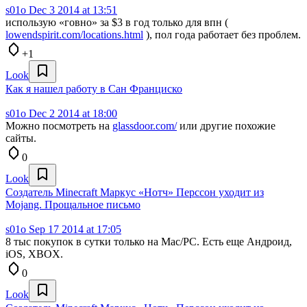
s01o
Dec 3 2014 at 13:51
использую «говно» за $3 в год только для впн (
lowendspirit.com/locations.html
), пол года работает без проблем.
+1
Look
Как я нашел работу в Сан Франциско
s01o
Dec 2 2014 at 18:00
Можно посмотреть на
glassdoor.com/
или другие похожие
сайты.
0
Look
Создатель Minecraft Маркус «Нотч» Перссон уходит из
Mojang. Прощальное письмо
s01o
Sep 17 2014 at 17:05
8 тыс покупок в сутки только на Mac/PC. Есть еще Андроид,
iOS, XBOX.
0
Look