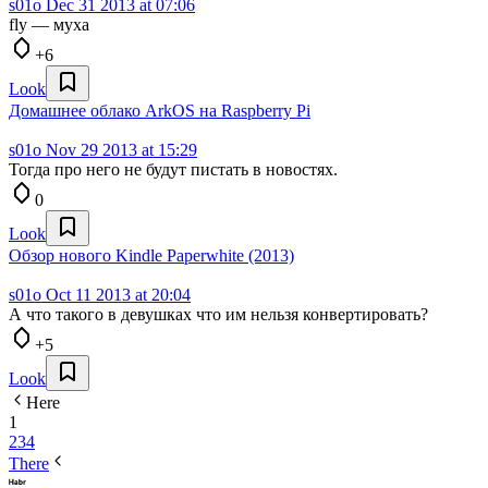
s01o
Dec 31 2013 at 07:06
fly — муха
+6
Look
Домашнее облако ArkOS на Raspberry Pi
s01o
Nov 29 2013 at 15:29
Тогда про него не будут пистать в новостях.
0
Look
Обзор нового Kindle Paperwhite (2013)
s01o
Oct 11 2013 at 20:04
А что такого в девушках что им нельзя конвертировать?
+5
Look
Here
1
2
3
4
There