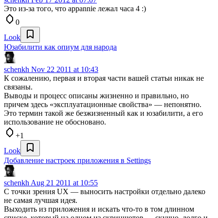
Это из-за того, что appannie лежал часа 4 :)
0
Look
Юзабилити как опиум для народа
schenkh
Nov 22 2011 at 10:43
К сожалению, первая и вторая части вашей статьи никак не
связаны.
Выводы и процесс описаны жизненно и правильно, но
причем здесь «эксплуатационные свойства» — непонятно.
Это термин такой же безжизненный как и юзабилити, а его
использование не обосновано.
+1
Look
Добавление настроек приложения в Settings
schenkh
Aug 21 2011 at 10:55
С точки зрения UX — выносить настройки отдельно далеко
не самая лучшая идея.
Выходить из приложения и искать что-то в том длинном
списке, который на одном из скриншотов — скучно, долго и