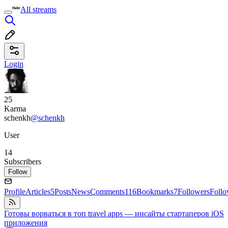
All streams
Login
25
Karma
schenkh
@schenkh
User
14
Subscribers
Follow
Profile
Articles
5
Posts
News
Comments
116
Bookmarks
7
Followers
Foll
Готовы ворваться в топ travel apps — инсайты стартаперов iOS
приложения