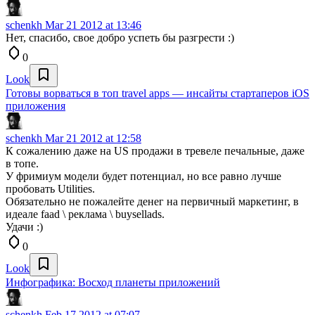
schenkh
Mar 21 2012 at 13:46
Нет, спасибо, свое добро успеть бы разгрести :)
0
Look
Готовы ворваться в топ travel apps — инсайты стартаперов iOS
приложения
schenkh
Mar 21 2012 at 12:58
К сожалению даже на US продажи в тревеле печальные, даже
в топе.
У фримиум модели будет потенциал, но все равно лучше
пробовать Utilities.
Обязательно не пожалейте денег на первичный маркетинг, в
идеале faad \ реклама \ buysellads.
Удачи :)
0
Look
Инфографика: Восход планеты приложений
schenkh
Feb 17 2012 at 07:07