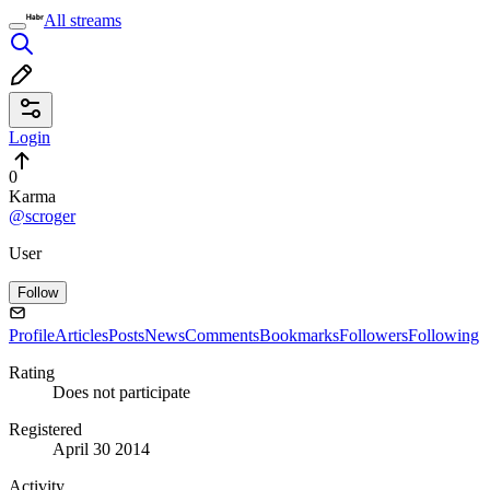
All streams
Login
0
Karma
@scroger
User
Follow
Profile
Articles
Posts
News
Comments
Bookmarks
Followers
Following
Rating
Does not participate
Registered
April 30 2014
Activity