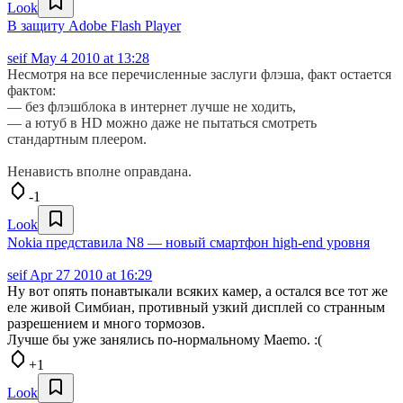
Look
В защиту Adobe Flash Player
seif
May 4 2010 at 13:28
Несмотря на все перечисленные заслуги флэша, факт остается
фактом:
— без флэшблока в интернет лучше не ходить,
— а ютуб в HD можно даже не пытаться смотреть
стандартным плеером.
Ненависть вполне оправдана.
-1
Look
Nokia представила N8 — новый смартфон high-end уровня
seif
Apr 27 2010 at 16:29
Ну вот опять понавтыкали всяких камер, а остался все тот же
еле живой Симбиан, противный узкий дисплей со странным
разрешением и много тормозов.
Лучше бы уже занялись по-нормальному Maemo. :(
+1
Look