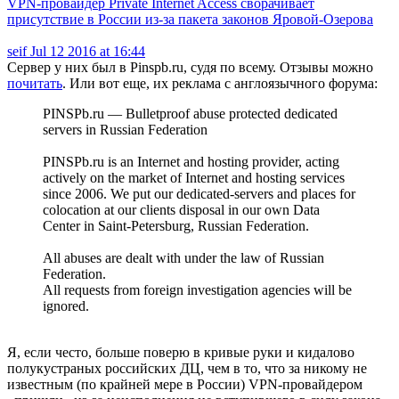
VPN-провайдер Private Internet Access сворачивает
присутствие в России из-за пакета законов Яровой-Озерова
seif
Jul 12 2016 at 16:44
Сервер у них был в Pinspb.ru, судя по всему. Отзывы можно
почитать
. Или вот еще, их реклама с англоязычного форума:
PINSPb.ru — Bulletproof abuse protected dedicated
servers in Russian Federation
PINSPb.ru is an Internet and hosting provider, acting
actively on the market of Internet and hosting services
since 2006. We put our dedicated-servers and places for
colocation at our clients disposal in our own Data
Center in Saint-Petersburg, Russian Federation.
All abuses are dealt with under the law of Russian
Federation.
All requests from foreign investigation agencies will be
ignored.
Я, если често, больше поверю в кривые руки и кидалово
полукустраных российских ДЦ, чем в то, что за никому не
известным (по крайней мере в России) VPN-провайдером