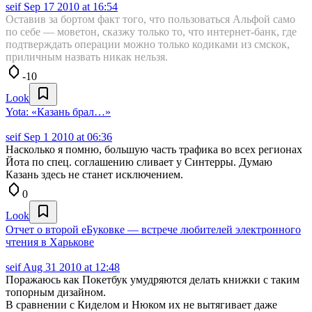
seif
Sep 17 2010 at 16:54
Оставив за бортом факт того, что пользоваться Альфой само
по себе — моветон, сказжу только то, что интернет-банк, где
подтверждать операции можно только кодиками из смскок,
приличным назвать никак нельзя.
-10
Look
Yota: «Казань брал…»
seif
Sep 1 2010 at 06:36
Насколько я помню, большую часть трафика во всех регионах
Йота по спец. соглашению сливает у Синтерры. Думаю
Казань здесь не станет исключением.
0
Look
Отчет о второй еБуковке — встрече любителей электронного
чтения в Харькове
seif
Aug 31 2010 at 12:48
Поражаюсь как Покетбук умудряются делать книжки с таким
топорным дизайном.
В сравнении с Киделом и Нюком их не вытягивает даже