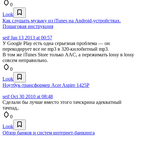
0
Look
Как слушать музыку из iTunes на Android-устройствах.
Пошаговая инструкция
seif
Jan 13 2013 at 00:57
У Google Play есть одна серьезная проблема — он
перекодирует все не mp3 в 320-килобитный mp3.
В том же iTunes Store только AAC, а пережимать lossy в lossy
совсем неправильно.
0
Look
Ноутбук-трансформер Acer Aspire 1425P
seif
Oct 30 2010 at 08:48
Сделали бы лучше вместо этого тачскрина адекватный
тачпад,.
0
Look
Обзор банков и систем интернет-банкинга