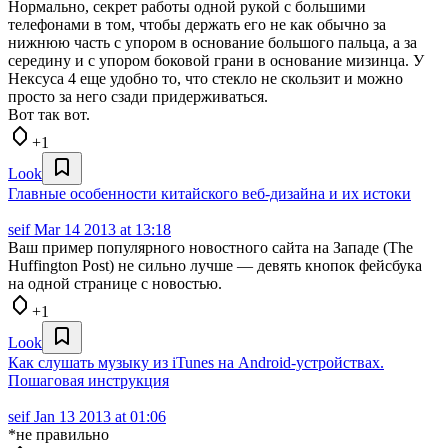
Нормально, секрет работы одной рукой с большими
телефонами в том, чтобы держать его не как обычно за
нижнюю часть с упором в основание большого пальца, а за
середину и с упором боковой грани в основание мизинца. У
Нексуса 4 еще удобно то, что стекло не скользит и можно
просто за него сзади придерживаться.
Вот так вот.
+1
Look
Главные особенности китайского веб-дизайна и их истоки
seif
Mar 14 2013 at 13:18
Ваш пример популярного новостного сайта на Западе (The
Huffington Post) не сильно лучше — девять кнопок фейсбука
на одной странице с новостью.
+1
Look
Как слушать музыку из iTunes на Android-устройствах.
Пошаговая инструкция
seif
Jan 13 2013 at 01:06
*не правильно