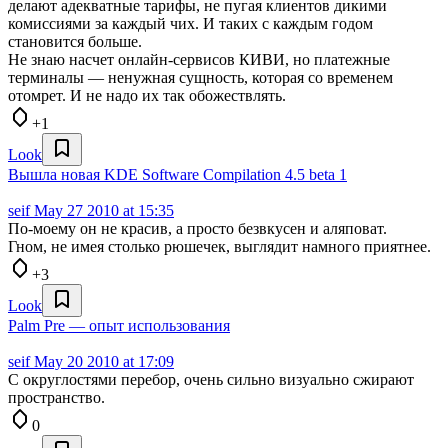
делают адекватные тарифы, не пугая клиентов дикими
комиссиями за каждый чих. И таких с каждым годом
становится больше.
Не знаю насчет онлайн-сервисов КИВИ, но платежные
терминалы — ненужная сущность, которая со временем
отомрет. И не надо их так обожествлять.
+1
Look
Вышла новая KDE Software Compilation 4.5 beta 1
seif
May 27 2010 at 15:35
По-моему он не красив, а просто безвкусен и аляповат.
Гном, не имея столько рюшечек, выглядит намного приятнее.
+3
Look
Palm Pre — опыт использования
seif
May 20 2010 at 17:09
С округлостями перебор, очень сильно визуально сжирают
пространство.
0