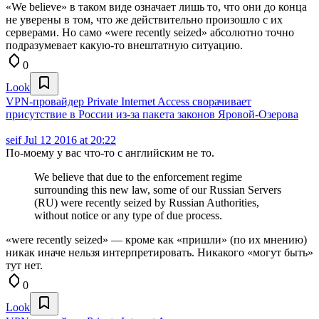
«We believe» в таком виде означает лишь то, что они до конца
не уверены в том, что же действительно произошло с их
серверами. Но само «were recently seized» абсолютно точно
подразумевает какую-то внештатную ситуацию.
0
Look
VPN-провайдер Private Internet Access сворачивает
присутствие в России из-за пакета законов Яровой-Озерова
seif
Jul 12 2016 at 20:22
По-моему у вас что-то с английским не то.
We believe that due to the enforcement regime
surrounding this new law, some of our Russian Servers
(RU) were recently seized by Russian Authorities,
without notice or any type of due process.
«were recently seized» — кроме как «пришли» (по их мнению)
никак иначе нельзя интерпретировать. Никакого «могут быть»
тут нет.
0
Look